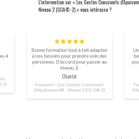
L’intervention sur « Les Gestes Conscients d'Apais
Niveau 2 (GCA®-2) » vous intéresse ?
Bonne formation tout à fait adaptée
Un
es 4
à nos besoins pour prendre soin des
be
personnes. D’accord pour passer au
pou
niveau 3.
Chantal
nts
®-2)
Formation : Les Gestes Conscients
Fo
d'Apaisement® - Niveau 2 (GCA®-2)
d'A