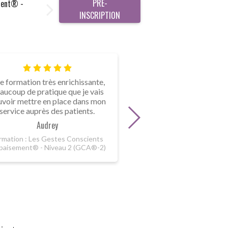
PRÉ-
ement® -
INSCRIPTION
e formation très enrichissante,
Formation re-mot
aucoup de pratique que je vais
valorisante. Elle p
voir mettre en place dans mon
conforter notre just
service auprès des patients.
soignant. Plusieurs te
s’adaptent à nos p
Audrey
quotidiennes
rmation : Les Gestes Conscients
Johanna
paisement® - Niveau 2 (GCA®-2)
Formation : Les Gestes
d'Apaisement® - Niveau