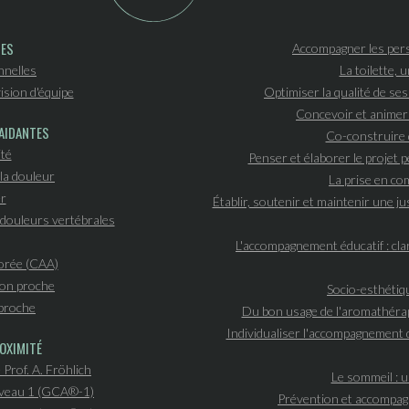
PES
Accompagner les pers
nnelles
La toilette, 
ision d'équipe
Optimiser la qualité de se
Concevoir et animer
AIDANTES
Co-construire 
ité
Penser et élaborer le projet
la douleur
La prise en c
r
Établir, soutenir et maintenir une ju
douleurs vertébrales
L'accompagnement éducatif : clar
orée (CAA)
 son proche
Socio-esthétiqu
proche
Du bon usage de l'aromathérapi
Individualiser l'accompagnement d
OXIMITÉ
 Prof. A. Fröhlich
Le sommeil : u
iveau 1 (GCA®-1)
Prévention et accompagn