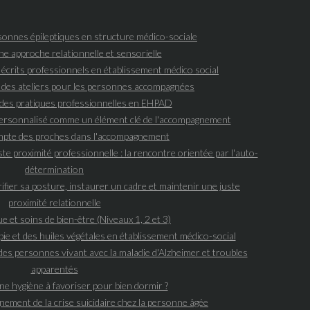
onnes épileptiques en structure médico-sociale
une approche relationnelle et sensorielle
s écrits professionnels en établissement médico social
 des ateliers pour les personnes accompagnées
des pratiques professionnelles en EHPAD
 personnalisé comme un élément clé de l'accompagnement
ompte des proches dans l'accompagnement
ste proximité professionnelle : la rencontre orientée par l'auto-
détermination
ifier sa posture, instaurer un cadre et maintenir une juste
proximité relationnelle
e et soins de bien-être (Niveaux 1, 2 et 3)
e et des huiles végétales en établissement médico-social
es personnes vivant avec la maladie d'Alzheimer et troubles
apparentés
ne hygiène à favoriser pour bien dormir ?
ement de la crise suicidaire chez la personne âgée