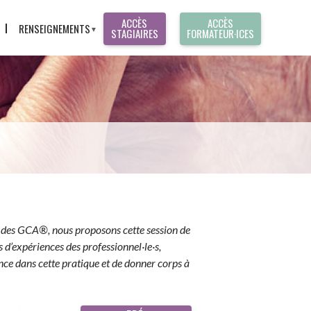
ACCÈS
ACCÈS
RENSEIGNEMENTS
STAGIAIRES
FORMATEUR·ICES
CONTACT
T
PRÉ-INSCRIPTION
RÉCLAMATION
S
ES
ue des GCA®, nous proposons cette session de
 d’expériences des professionnel·le·s,
ance dans cette pratique et de donner corps à