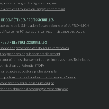
 signes de la Langue des Signes Française
d'alerte des troubles du langage chez l'enfant
T DE COMPÉTENCES PROFESSIONNELLES
'approche de la Stimulation Basale selon le prof. A. FRÖHLICH
s d'Apaisement® : parcours par reconnaissance des acquis
RE SOIN DES PROFESSIONNEL·LE·S
sonnes et prévention des douleurs vertébrales
 soigner sans s'épuiser en établissement
n pour gérer les changements et les imprévus - Les Techniques
ptimisation du Potentiel (TOP)
on adaptée et posture professionnelle
mportementales et renforcer la dynamique d'équipe
confiance en soi au sein d'une équipe
tions en situation d'accompagnement complexe