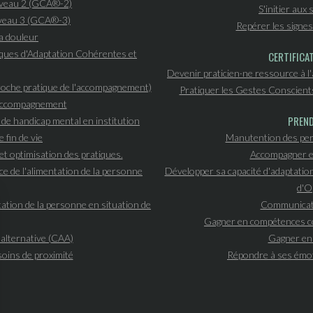
iveau 2 (GCA®-2)
S'initier aux
iveau 3 (GCA®-3)
Repérer les signes 
a douleur
niques d'Adaptation Cohérentes et
CERTIFICA
Devenir praticien·ne ressource à l
proche pratique de l'accompagnement)
Pratiquer les Gestes Conscient
l'accompagnement
PREND
n de handicap mental en institution
 fin de vie
Manutention des per
et optimisation des pratiques.
Accompagner et
ce de l'alimentation de la personne
Développer sa capacité d'adaptatio
d'O
ation de la personne en situation de
Communicati
Gagner en compétences co
alternative (CAA)
Gagner en 
soins de proximité
Répondre à ses émo