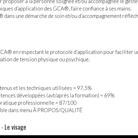
ur proposer à la personne soignée et/ou accompagnée le geste 
niques d’application des GCA®, faire confiance à ses mains.
 dans une démarche de soin et/ou d’accompagnement réfléchie
CA® en respectant le protocole d’application pour faciliter
uation de tension physique ou psychique.
ntenus et les techniques utilisées = 97,5%
tences développées (avt/après la formation) = 69%
 pratique professionnelle = 87/100
ultable dans menu À PROPOS/QUALITÉ
- Le visage