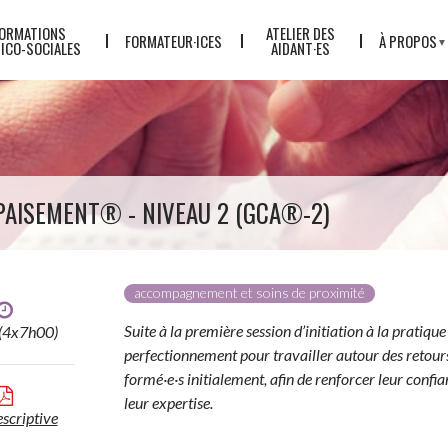
ORMATIONS
ATELIER DES
FORMATEUR·ICES
À PROPOS
ICO-SOCIALES
AIDANT·ES
L'ÉQUIPE
LE CONCEP
QUALITÉ
TARIFS
PAISEMENT® - NIVEAU 2 (GCA®-2)
ACTUALITÉ
PARTENAIR
LE GREP
accompagnement et soins de proximité
Suite à la première session d’initiation à la pratiq
 (4x7h00)
perfectionnement pour travailler autour des retours
formé·e·s initialement, afin de renforcer leur confi
leur expertise.
escriptive