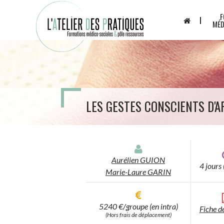
Aller
Panneau de gestion des cookies
F
au
MÉD
contenu
principal
LES GESTES CONSCIENTS D'A
Aurélien GUION
4 jours
Marie-Laure GARIN
5240 €/groupe (en intra)
Fiche d
(Hors frais de déplacement)