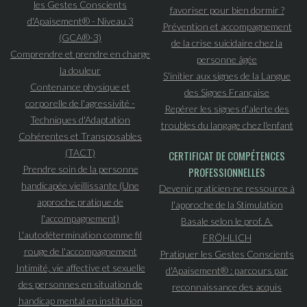
les Gestes Conscients
favoriser pour bien dormir ?
d'Apaisement® - Niveau 3
Prévention et accompagnement
(GCA®-3)
de la crise suicidaire chez la
Comprendre et prendre en charge
personne âgée
la douleur
S'initier aux signes de la Langue
Contenance physique et
des Signes Française
corporelle de l'agressivité -
Repérer les signes d'alerte des
Techniques d'Adaptation
troubles du langage chez l'enfant
Cohérentes et Transposables
(TACT)
CERTIFICAT DE COMPÉTENCES
Prendre soin de la personne
PROFESSIONNELLES
handicapée vieillissante (Une
Devenir praticien·ne ressource à
approche pratique de
l'approche de la Stimulation
l'accompagnement)
Basale selon le prof. A.
L'autodétermination comme fil
FRÖHLICH
rouge de l'accompagnement
Pratiquer les Gestes Conscients
Intimité, vie affective et sexuelle
d'Apaisement® : parcours par
des personnes en situation de
reconnaissance des acquis
handicap mental en institution