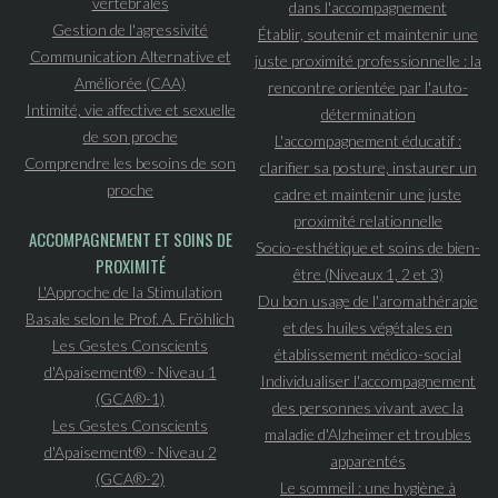
vertébrales
dans l'accompagnement
Gestion de l'agressivité
Établir, soutenir et maintenir une
Communication Alternative et
juste proximité professionnelle : la
Améliorée (CAA)
rencontre orientée par l'auto-
Intimité, vie affective et sexuelle
détermination
de son proche
L'accompagnement éducatif :
Comprendre les besoins de son
clarifier sa posture, instaurer un
proche
cadre et maintenir une juste
proximité relationnelle
ACCOMPAGNEMENT ET SOINS DE
Socio-esthétique et soins de bien-
PROXIMITÉ
être (Niveaux 1, 2 et 3)
L'Approche de la Stimulation
Du bon usage de l'aromathérapie
Basale selon le Prof. A. Fröhlich
et des huiles végétales en
Les Gestes Conscients
établissement médico-social
d'Apaisement® - Niveau 1
Individualiser l'accompagnement
(GCA®-1)
des personnes vivant avec la
Les Gestes Conscients
maladie d'Alzheimer et troubles
d'Apaisement® - Niveau 2
apparentés
(GCA®-2)
Le sommeil : une hygiène à