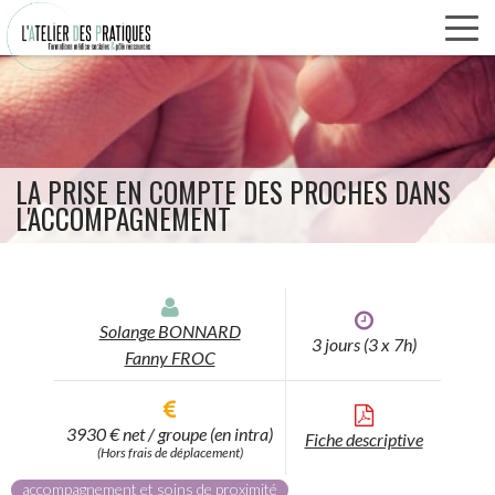
Panneau de gestion des cookies
Aller
au
contenu
principal
LA PRISE EN COMPTE DES PROCHES DANS
L'ACCOMPAGNEMENT
Solange BONNARD
3 jours (3 x 7h)
Fanny FROC
3930 € net / groupe (en intra)
Fiche descriptive
(Hors frais de déplacement)
accompagnement et soins de proximité