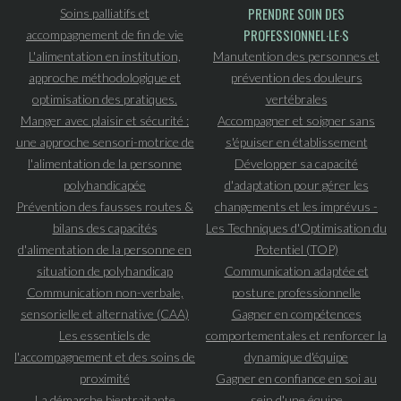
PRENDRE SOIN DES
Soins palliatifs et
PROFESSIONNEL·LE·S
accompagnement de fin de vie
L'alimentation en institution,
Manutention des personnes et
approche méthodologique et
prévention des douleurs
optimisation des pratiques.
vertébrales
Manger avec plaisir et sécurité :
Accompagner et soigner sans
une approche sensori-motrice de
s'épuiser en établissement
l'alimentation de la personne
Développer sa capacité
polyhandicapée
d'adaptation pour gérer les
Prévention des fausses routes &
changements et les imprévus -
bilans des capacités
Les Techniques d'Optimisation du
d'alimentation de la personne en
Potentiel (TOP)
situation de polyhandicap
Communication adaptée et
Communication non-verbale,
posture professionnelle
sensorielle et alternative (CAA)
Gagner en compétences
Les essentiels de
comportementales et renforcer la
l'accompagnement et des soins de
dynamique d'équipe
proximité
Gagner en confiance en soi au
La démarche bientraitante
sein d'une équipe