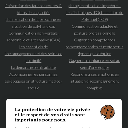
Prévention des fausses routes &
changements et les imprévus -
bilans des capacités
Les Techniques d'Optimisation du
d'alimentation de la personne en
Potentiel (TOP)
situation de polyhandicap
Communication adaptée et
Communication non-verbale,
posture professionnelle
sensorielle et alternative (CAA)
Gagner en compétences
Les essentiels de
comportementales et renforcer la
l'accompagnement et des soins de
dynamique d'équipe
proximité
Gagner en confiance en soi au
La démarche bientraitante
sein d'une équipe
Accompagner les personnes
Répondre à ses émotions en
épileptiques en structure médico-
situation d'accompagnement
sociale
complexe
NAVIGATION
PRINCIPALE
ACCUEIL
FORMATIONS MÉDICO-SOCIALES
La protection de votre vie privée
et le respect de vos droits sont
FORMATEUR·ICES
ATELIER DES AIDANT·ES
importants pour nous.
À PROPOS
RENSEIGNEMENTS