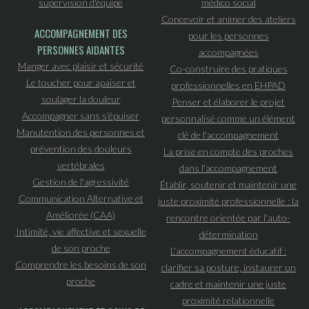
supervision d'équipe
médico social
Concevoir et animer des ateliers
ACCOMPAGNEMENT DES
pour les personnes
PERSONNES AIDANTES
accompagnées
Manger avec plaisir et sécurité
Co-construire des pratiques
Le toucher pour apaiser et
professionnelles en EHPAD
soulager la douleur
Penser et élaborer le projet
Accompagner sans s'épuiser
personnalisé comme un élément
Manutention des personnes et
clé de l'accompagnement
prévention des douleurs
La prise en compte des proches
vertébrales
dans l'accompagnement
Gestion de l'agressivité
Établir, soutenir et maintenir une
Communication Alternative et
juste proximité professionnelle : la
Améliorée (CAA)
rencontre orientée par l'auto-
Intimité, vie affective et sexuelle
détermination
de son proche
L'accompagnement éducatif :
Comprendre les besoins de son
clarifier sa posture, instaurer un
proche
cadre et maintenir une juste
proximité relationnelle