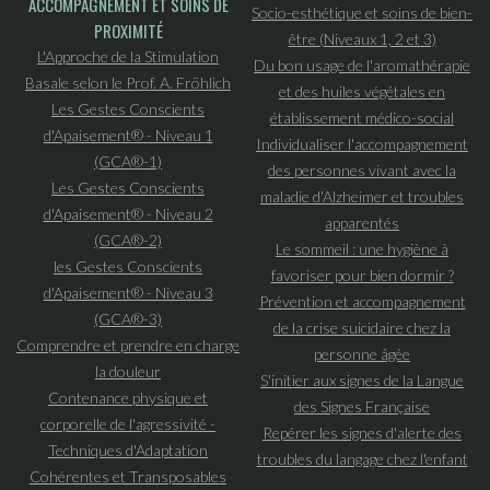
ACCOMPAGNEMENT ET SOINS DE
Socio-esthétique et soins de bien-
PROXIMITÉ
être (Niveaux 1, 2 et 3)
L'Approche de la Stimulation
Du bon usage de l'aromathérapie
Basale selon le Prof. A. Fröhlich
et des huiles végétales en
Les Gestes Conscients
établissement médico-social
d'Apaisement® - Niveau 1
Individualiser l'accompagnement
(GCA®-1)
des personnes vivant avec la
Les Gestes Conscients
maladie d'Alzheimer et troubles
d'Apaisement® - Niveau 2
apparentés
(GCA®-2)
Le sommeil : une hygiène à
les Gestes Conscients
favoriser pour bien dormir ?
d'Apaisement® - Niveau 3
Prévention et accompagnement
(GCA®-3)
de la crise suicidaire chez la
Comprendre et prendre en charge
personne âgée
la douleur
S'initier aux signes de la Langue
Contenance physique et
des Signes Française
corporelle de l'agressivité -
Repérer les signes d'alerte des
Techniques d'Adaptation
troubles du langage chez l'enfant
Cohérentes et Transposables