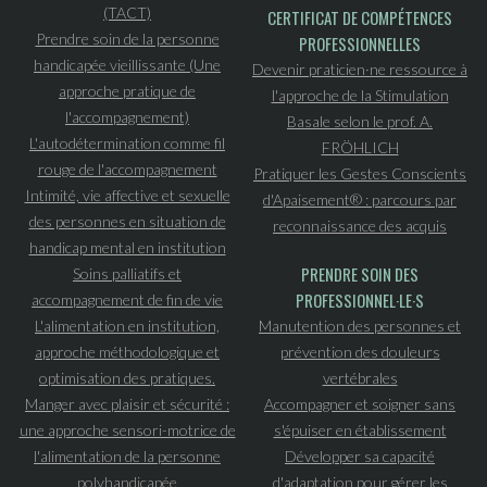
(TACT)
CERTIFICAT DE COMPÉTENCES
Prendre soin de la personne
PROFESSIONNELLES
handicapée vieillissante (Une
Devenir praticien·ne ressource à
approche pratique de
l'approche de la Stimulation
l'accompagnement)
Basale selon le prof. A.
L'autodétermination comme fil
FRÖHLICH
rouge de l'accompagnement
Pratiquer les Gestes Conscients
Intimité, vie affective et sexuelle
d'Apaisement® : parcours par
des personnes en situation de
reconnaissance des acquis
handicap mental en institution
PRENDRE SOIN DES
Soins palliatifs et
PROFESSIONNEL·LE·S
accompagnement de fin de vie
L'alimentation en institution,
Manutention des personnes et
approche méthodologique et
prévention des douleurs
optimisation des pratiques.
vertébrales
Manger avec plaisir et sécurité :
Accompagner et soigner sans
une approche sensori-motrice de
s'épuiser en établissement
l'alimentation de la personne
Développer sa capacité
polyhandicapée
d'adaptation pour gérer les