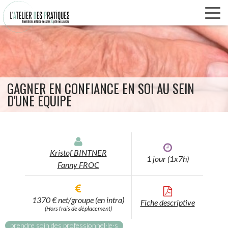
Panneau de gestion des cookies
Aller
au
contenu
principal
GAGNER EN CONFIANCE EN SOI AU SEIN
D'UNE ÉQUIPE
Kristof BINTNER
1 jour (1x7h)
Fanny FROC
1370 € net/groupe (en intra)
Fiche descriptive
(Hors frais de déplacement)
prendre soin des professionnel·le·s