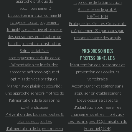
approche pratique de
l'approche de la Stimulation
l'accompagnement)
Basale selon le prof. A.
L'autodétermination comme fil
FRÖHLICH
rouge de l'accompagnement
Pratiquer les Gestes Conscients
Intimité, vie affective et sexuelle
d'Apaisement® : parcours par
des personnes en situation de
reconnaissance des acquis
handicap mental en institution
PRENDRE SOIN DES
Soins palliatifs et
PROFESSIONNEL·LE·S
accompagnement de fin de vie
L'alimentation en institution,
Manutention des personnes et
approche méthodologique et
prévention des douleurs
optimisation des pratiques.
vertébrales
Manger avec plaisir et sécurité :
Accompagner et soigner sans
une approche sensori-motrice de
s'épuiser en établissement
l'alimentation de la personne
Développer sa capacité
polyhandicapée
d'adaptation pour gérer les
Prévention des fausses routes &
changements et les imprévus -
bilans des capacités
Les Techniques d'Optimisation du
d'alimentation de la personne en
Potentiel (TOP)