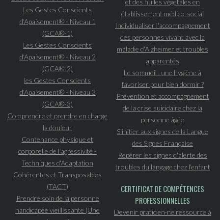
et des huiles végétales en
Les Gestes Conscients
établissement médico-social
d'Apaisement® - Niveau 1
Individualiser l'accompagnement
(GCA®-1)
des personnes vivant avec la
Les Gestes Conscients
maladie d'Alzheimer et troubles
d'Apaisement® - Niveau 2
apparentés
(GCA®-2)
Le sommeil : une hygiène à
les Gestes Conscients
favoriser pour bien dormir ?
d'Apaisement® - Niveau 3
Prévention et accompagnement
(GCA®-3)
de la crise suicidaire chez la
Comprendre et prendre en charge
personne âgée
la douleur
S'initier aux signes de la Langue
Contenance physique et
des Signes Française
corporelle de l'agressivité -
Repérer les signes d'alerte des
Techniques d'Adaptation
troubles du langage chez l'enfant
Cohérentes et Transposables
(TACT)
CERTIFICAT DE COMPÉTENCES
Prendre soin de la personne
PROFESSIONNELLES
handicapée vieillissante (Une
Devenir praticien·ne ressource à