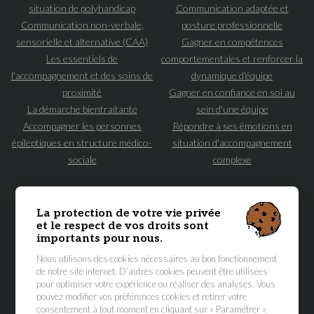
situation de polyhandicap
Communication adaptée et
Communication non-verbale,
posture professionnelle
sensorielle et alternative (CAA)
Gagner en compétences
Les essentiels de
comportementales et renforcer la
l'accompagnement et des soins de
dynamique d'équipe
proximité
Gagner en confiance en soi au
La démarche bientraitante
sein d'une équipe
Accompagner les personnes
Répondre à ses émotions en
épileptiques en structure médico-
situation d'accompagnement
sociale
complexe
NAVIGATION
PRINCIPALE
ACCUEIL
FORMATIONS MÉDICO-SOCIALES
La protection de votre vie privée
et le respect de vos droits sont
FORMATEUR·ICES
ATELIER DES AIDANT·ES
importants pour nous.
À PROPOS
RENSEIGNEMENTS
Nous utilisons des cookies nécessaires au bon fonctionnement
ACCÈS STAGIAIRES
ACCÈS FORMATEUR·ICES
de notre site internet. D’autres cookies peuvent être utilisées
pour optimiser votre expérience ou réaliser des analyses. Vous
pouvez modifier vos préférences cookies et retirer votre
Suivez-nous :
consentement à tout moment en cliquant sur « Paramétrer ».