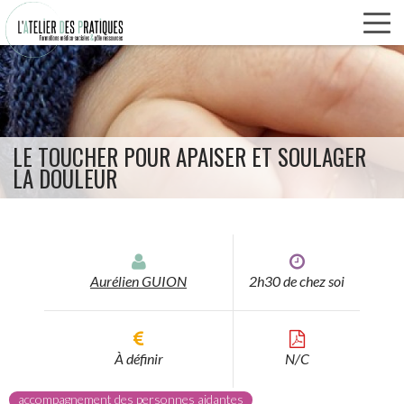
Panneau de gestion des cookies
Aller
au
contenu
principal
LE TOUCHER POUR APAISER ET SOULAGER
LA DOULEUR
Aurélien GUION
2h30 de chez soi
À définir
N/C
accompagnement des personnes aidantes