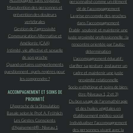
Accompagner sans s'épuiser
personnalisé comme un élément
Manutention des personnes et
clé de l'accompagnement
prévention des douleurs
La prise en compte des proches
vertébrales
dans l'accompagnement
Gestion de l'agressivité
Établir, soutenir et maintenir une
Communication Alternative et
juste proximité professionnelle : la
Améliorée (CAA)
rencontre orientée par l'auto-
Intimité, vie affective et sexuelle
détermination
de son proche
L'accompagnement éducatif :
Quand certains comportements
clarifier sa posture, instaurer un
questionnent : quels repères pour
cadre et maintenir une juste
les comprendre ?
proximité relationnelle
Socio-esthétique et soins de bien-
ACCOMPAGNEMENT ET SOINS DE
être (Niveaux 1, 2 et 3)
PROXIMITÉ
Du bon usage de l'aromathérapie
L'Approche de la Stimulation
et des huiles végétales en
Basale selon le Prof. A. Fröhlich
établissement médico-social
Les Gestes Conscients
Individualiser l'accompagnement
d'Apaisement® - Niveau 1
des personnes vivant avec la