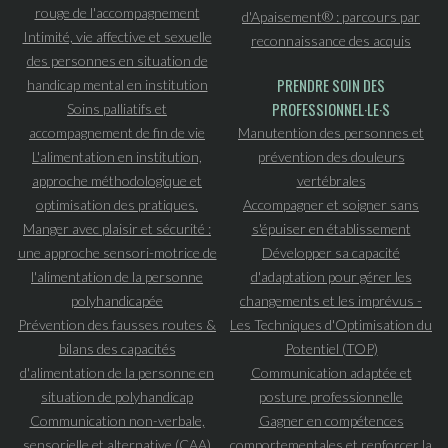
rouge de l'accompagnement
d'Apaisement® : parcours par
Intimité, vie affective et sexuelle
reconnaissance des acquis
des personnes en situation de
PRENDRE SOIN DES
handicap mental en institution
PROFESSIONNEL·LE·S
Soins palliatifs et
accompagnement de fin de vie
Manutention des personnes et
L'alimentation en institution,
prévention des douleurs
approche méthodologique et
vertébrales
optimisation des pratiques.
Accompagner et soigner sans
Manger avec plaisir et sécurité :
s'épuiser en établissement
une approche sensori-motrice de
Développer sa capacité
l'alimentation de la personne
d'adaptation pour gérer les
polyhandicapée
changements et les imprévus -
Prévention des fausses routes &
Les Techniques d'Optimisation du
bilans des capacités
Potentiel (TOP)
d'alimentation de la personne en
Communication adaptée et
situation de polyhandicap
posture professionnelle
Communication non-verbale,
Gagner en compétences
sensorielle et alternative (CAA)
comportementales et renforcer la