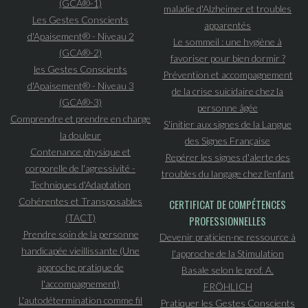
(GCA®-1)
maladie d'Alzheimer et troubles
Les Gestes Conscients
apparentés
d'Apaisement® - Niveau 2
Le sommeil : une hygiène à
(GCA®-2)
favoriser pour bien dormir ?
les Gestes Conscients
Prévention et accompagnement
d'Apaisement® - Niveau 3
de la crise suicidaire chez la
(GCA®-3)
personne âgée
Comprendre et prendre en charge
S'initier aux signes de la Langue
la douleur
des Signes Française
Contenance physique et
Repérer les signes d'alerte des
corporelle de l'agressivité -
troubles du langage chez l'enfant
Techniques d'Adaptation
Cohérentes et Transposables
CERTIFICAT DE COMPÉTENCES
(TACT)
PROFESSIONNELLES
Prendre soin de la personne
Devenir praticien·ne ressource à
handicapée vieillissante (Une
l'approche de la Stimulation
approche pratique de
Basale selon le prof. A.
l'accompagnement)
FRÖHLICH
L'autodétermination comme fil
Pratiquer les Gestes Conscients