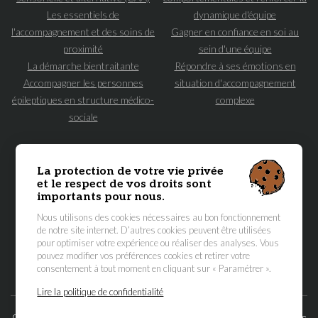
Les essentiels de
dynamique d'équipe
l'accompagnement et des soins de
Gagner en confiance en soi au
proximité
sein d'une équipe
La démarche bientraitante
Répondre à ses émotions en
Accompagner les personnes
situation d'accompagnement
épileptiques en structure médico-
complexe
sociale
NAVIGATION
PRINCIPALE
ACCUEIL
FORMATIONS MÉDICO-SOCIALES
La protection de votre vie privée
et le respect de vos droits sont
FORMATEUR·ICES
ATELIER DES AIDANT·ES
importants pour nous.
À PROPOS
RENSEIGNEMENTS
Nous utilisons des cookies nécessaires au bon fonctionnement
ACCÈS STAGIAIRES
ACCÈS FORMATEUR·ICES
de notre site internet. D’autres cookies peuvent être utilisées
pour optimiser votre expérience ou réaliser des analyses. Vous
pouvez modifier vos préférences cookies et retirer votre
Suivez-nous :
consentement à tout moment en cliquant sur « Paramétrer ».
Lire la politique de confidentialité
Copyright © 2026 L'Atelier des Pratiques - Tous droits réservés -
Mentions