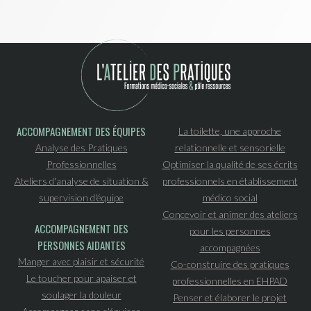
ACCOMPAGNEMENT DES ÉQUIPES
La toilette, une approche
Analyse des Pratiques
relationnelle et sensorielle
Professionnelles
Optimiser la qualité de ses écrits
Ateliers d'analyse de situation &
professionnels en établissement
supervision d'équipe
médico social
Concevoir et animer des ateliers
ACCOMPAGNEMENT DES
pour les personnes
PERSONNES AIDANTES
accompagnées
Manger avec plaisir et sécurité
Co-construire des pratiques
Le toucher pour apaiser et
professionnelles en EHPAD
soulager la douleur
Penser et élaborer le projet