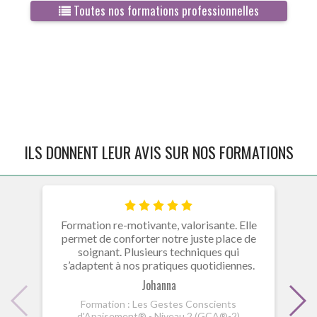
Toutes nos formations professionnelles
ILS DONNENT LEUR AVIS SUR NOS FORMATIONS
Formation re-motivante, valorisante. Elle
Fo
permet de conforter notre juste place de
L
soignant. Plusieurs techniques qui
s’adaptent à nos pratiques quotidiennes.
Johanna
Formation : Les Gestes Conscients
d'Apaisement® - Niveau 2 (GCA®-2)