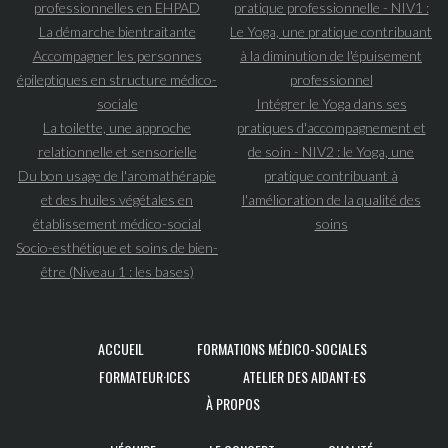
professionnelles en EHPAD
pratique professionnelle - NIV1 :
La démarche bientraitante
Le Yoga, une pratique contribuant
Accompagner les personnes
à la diminution de l'épuisement
épileptiques en structure médico-
professionnel
sociale
Intégrer le Yoga dans ses
La toilette, une approche
pratiques d'accompagnement et
relationnelle et sensorielle
de soin - NIV2 : le Yoga, une
Du bon usage de l'aromathérapie
pratique contribuant à
et des huiles végétales en
l'amélioration de la qualité des
établissement médico-social
soins
Socio-esthétique et soins de bien-
être (Niveau 1 : les bases)
NAVIGATION
PRINCIPALE
ACCUEIL
FORMATIONS MÉDICO-SOCIALES
FORMATEUR·ICES
ATELIER DES AIDANT·ES
À PROPOS