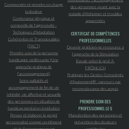
Comprendre et prendre en charge
des personnes vivant avec la
la douleur
maladie d'Alzheimer et troubles
Contenance physique et
apparentés
corporelle de l'agressivité -
Techniques d'Adaptation
CERTIFICAT DE COMPÉTENCES
Cohérentes et Transposables
PROFESSIONNELLES
(TACT)
Devenir praticien·ne ressource à
Prendre soin de la personne
l'approche de la Stimulation
handicapée vieillissante (Une
Basale selon le prof. A.
approche pratique de
FRÖHLICH
l'accompagnement)
Pratiquer les Gestes Conscients
Soins palliatifs et
d'Apaisement® : parcours par
accompagnement de fin de vie
reconnaissance des acquis
Intimité, vie affective et sexuelle
PRENDRE SOIN DES
des personnes en situation de
PROFESSIONNEL·LE·S
handicap mental en institution
Penser et élaborer le projet
Manutention des personnes et
personnalisé comme un élément
prévention des douleurs
clé de l'accompagnement
vertébrales