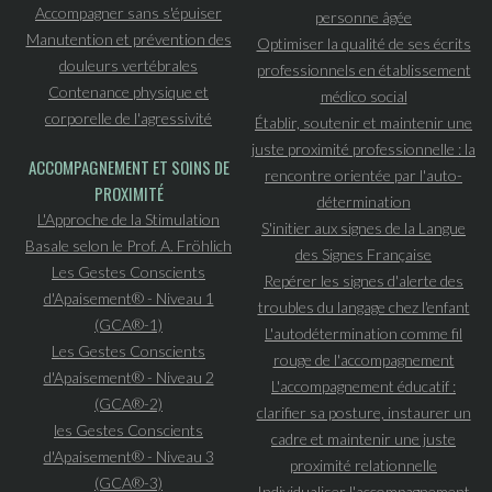
Accompagner sans s'épuiser
personne âgée
Manutention et prévention des
Optimiser la qualité de ses écrits
douleurs vertébrales
professionnels en établissement
Contenance physique et
médico social
corporelle de l'agressivité
Établir, soutenir et maintenir une
juste proximité professionnelle : la
ACCOMPAGNEMENT ET SOINS DE
rencontre orientée par l'auto-
PROXIMITÉ
détermination
L'Approche de la Stimulation
S'initier aux signes de la Langue
Basale selon le Prof. A. Fröhlich
des Signes Française
Les Gestes Conscients
Repérer les signes d'alerte des
d'Apaisement® - Niveau 1
troubles du langage chez l'enfant
(GCA®-1)
L'autodétermination comme fil
Les Gestes Conscients
rouge de l'accompagnement
d'Apaisement® - Niveau 2
L'accompagnement éducatif :
(GCA®-2)
clarifier sa posture, instaurer un
les Gestes Conscients
cadre et maintenir une juste
d'Apaisement® - Niveau 3
proximité relationnelle
(GCA®-3)
Individualiser l'accompagnement