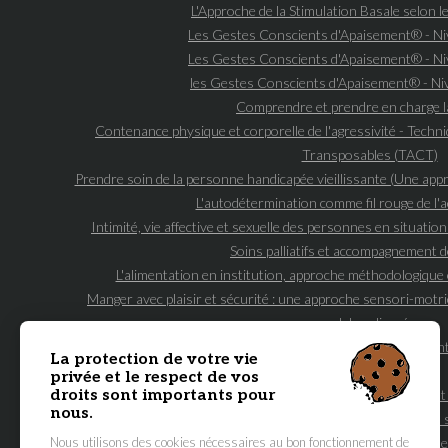
L'Approche de la Stimulation Basale selon le
Les Gestes Conscients d'Apaisement® - N
Les Gestes Conscients d'Apaisement® - N
les Gestes Conscients d'Apaisement® - N
Comprendre et prendre en charge l
Contenance physique et corporelle de l'agressivité - Tech
Transposables (TACT)
Prendre soin de la personne handicapée vieillissante (Une ap
L'autodétermination comme fil rouge de 
Intimité, vie affective et sexuelle des personnes en situatio
Soins palliatifs et accompagnement de
L'alimentation en institution, approche méthodologique 
Manger avec plaisir et sécurité : une approche sensori-motri
polyhandicapée
Prévention des fausses routes & bilans des capacités d'aliment
La protection de votre vie
polyhandicap
privée et le respect de vos
droits sont importants pour
Communication non-verbale, sensorielle et 
nous.
Les essentiels de l'accompagnement et des 
Nous utilisons des cookies nécessaires au bon fonctionnement de
La démarche bientraitante