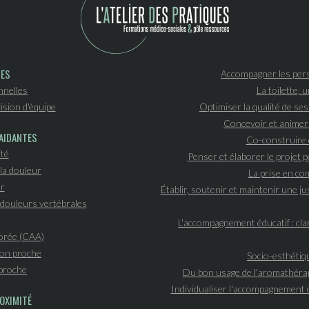
PES
Accompagner les pers
nnelles
La toilette, 
ision d'équipe
Optimiser la qualité de se
Concevoir et animer
AIDANTES
Co-construire 
ité
Penser et élaborer le projet
la douleur
La prise en c
r
Établir, soutenir et maintenir une ju
douleurs vertébrales
L'accompagnement éducatif : clar
orée (CAA)
 son proche
Socio-esthétiqu
proche
Du bon usage de l'aromathérapi
Individualiser l'accompagnement d
OXIMITÉ