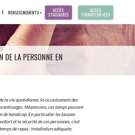
ACCÈS
ACCÈS
RENSEIGNEMENTS
STAGIAIRES
FORMATEUR·ICES
CONTACT
T
PRÉ-INSCRIPTION
RÉCLAMATION
N DE LA PERSONNE EN
S
ES
 la vie quotidienne, ils occasionnent des
pprentissages. Néanmoins, ces temps peuvent
n de handicap. En particulier les fausses
fort et la sécurité de ces personnes, c'est
 temps de repas : installation adéquate,