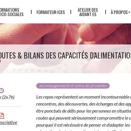
ORMATIONS
ATELIER DES
FORMATEUR·ICES
À PROPOS
ICO-SOCIALES
AIDANT·ES
L'ÉQUIPE
LE CONCEP
QUALITÉ
UTES & BILANS DES CAPACITÉS D'ALIMENTATIO
TARIFS
P
ACTUALITÉ
PARTENAIR
LE GREP
accompagnement et soins de proximité
Les repas représentent un moment incontournable de
s (2x7h)
rencontres, des découvertes, des échanges et des a
être ponctués de défis pour les personnes en situatio
routes qui peuvent sérieusement compromettre le con
escriptive
pourquoi il est nécéssaire de penser et d'adapter les