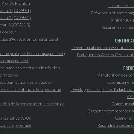
 Prof. A. Fröhlich
Le sommeil : u
iveau 1 (GCA®-1)
Prévention et accompagn
iveau 2 (GCA®-2)
S'initier aux
iveau 3 (GCA®-3)
Repérer les signes 
a douleur
niques d'Adaptation Cohérentes et
CERTIFICA
Devenir praticien·ne ressource à l
proche pratique de l'accompagnement)
Pratiquer les Gestes Conscient
l'accompagnement
PREND
n de handicap mental en institution
 fin de vie
Manutention des per
et optimisation des pratiques.
Accompagner et
ce de l'alimentation de la personne
Développer sa capacité d'adaptatio
d'O
ation de la personne en situation de
Communicati
Gagner en compétences co
alternative (CAA)
Gagner en 
soins de proximité
Répondre à ses émo