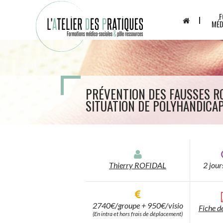
Aller
Panneau de gestion des cookies
F
au
MÉD
contenu
principal
PRÉVENTION DES FAUSSES RO
SITUATION DE POLYHANDICA
Thierry ROFIDAL
2 jour
2740€/groupe + 950€/visio
Fiche d
(En intra et hors frais de déplacement)