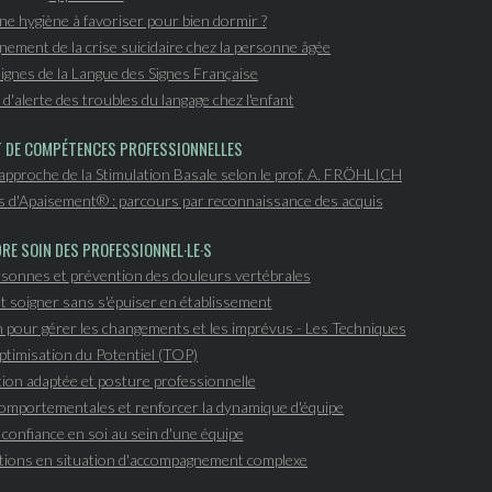
ne hygiène à favoriser pour bien dormir ?
ement de la crise suicidaire chez la personne âgée
 signes de la Langue des Signes Française
d'alerte des troubles du langage chez l'enfant
T DE COMPÉTENCES PROFESSIONNELLES
'approche de la Stimulation Basale selon le prof. A. FRÖHLICH
s d'Apaisement® : parcours par reconnaissance des acquis
RE SOIN DES PROFESSIONNEL·LE·S
sonnes et prévention des douleurs vertébrales
 soigner sans s'épuiser en établissement
n pour gérer les changements et les imprévus - Les Techniques
ptimisation du Potentiel (TOP)
on adaptée et posture professionnelle
mportementales et renforcer la dynamique d'équipe
confiance en soi au sein d'une équipe
tions en situation d'accompagnement complexe