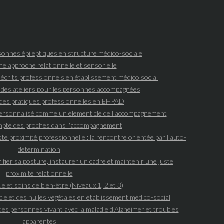
onnes épileptiques en structure médico-sociale
une approche relationnelle et sensorielle
s écrits professionnels en établissement médico social
 des ateliers pour les personnes accompagnées
des pratiques professionnelles en EHPAD
 personnalisé comme un élément clé de l'accompagnement
ompte des proches dans l'accompagnement
ste proximité professionnelle : la rencontre orientée par l'auto-
détermination
ifier sa posture, instaurer un cadre et maintenir une juste
proximité relationnelle
e et soins de bien-être (Niveaux 1, 2 et 3)
e et des huiles végétales en établissement médico-social
es personnes vivant avec la maladie d'Alzheimer et troubles
apparentés