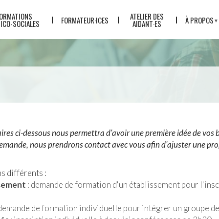
ORMATIONS
ATELIER DES
FORMATEUR·ICES
À PROPOS
ICO-SOCIALES
AIDANT·ES
L'ÉQUIPE
LE CONCEP
QUALITÉ
TARIFS
ACTUALITÉ
PARTENAIR
laires ci-dessous nous permettra d'avoir une première idée de vos
LE GREP
demande, nous prendrons contact avec vous afin d'ajuster une pro
s différents :
ssement
: demande de formation d'un établissement pour l'insc
demande de formation individuelle pour intégrer un groupe d