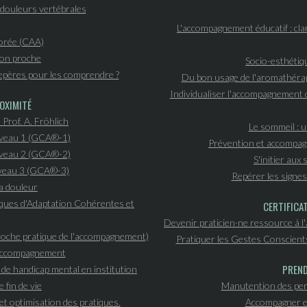
douleurs vertébrales
L'accompagnement éducatif : clar
orée (CAA)
 son proche
Socio-esthétiqu
epères pour les comprendre ?
Du bon usage de l'aromathérapi
Individualiser l'accompagnement d
OXIMITÉ
 Prof. A. Fröhlich
Le sommeil : u
iveau 1 (GCA®-1)
Prévention et accompagn
iveau 2 (GCA®-2)
S'initier aux
iveau 3 (GCA®-3)
Repérer les signes 
a douleur
niques d'Adaptation Cohérentes et
CERTIFICA
Devenir praticien·ne ressource à l
proche pratique de l'accompagnement)
Pratiquer les Gestes Conscient
l'accompagnement
PREND
n de handicap mental en institution
 fin de vie
Manutention des per
et optimisation des pratiques.
Accompagner et