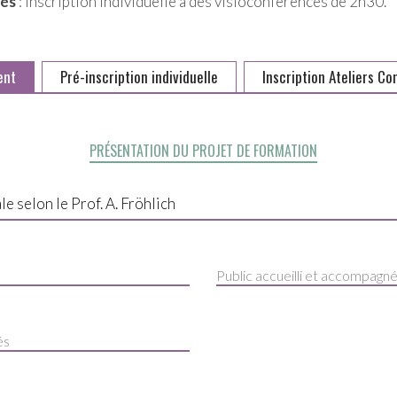
tés
: inscription individuelle à des visioconférences de 2h30.
ent
Pré-inscription individuelle
Inscription Ateliers C
PRÉSENTATION DU PROJET DE FORMATION
Public accueilli et accompagn
és