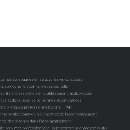
onnes épileptiques en structure médico-sociale
une approche relationnelle et sensorielle
s écrits professionnels en établissement médico social
 des ateliers pour les personnes accompagnées
des pratiques professionnelles en EHPAD
 personnalisé comme un élément clé de l'accompagnement
ompte des proches dans l'accompagnement
ste proximité professionnelle : la rencontre orientée par l'auto-