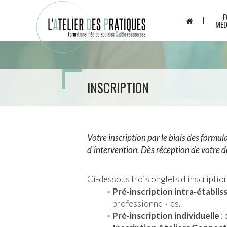
Aller
Panneau de gestion des cookies
F
au
MÉD
contenu
principal
INSCRIPTION
Votre inscription par le biais des formu
d'intervention. Dès réception de votre 
Ci-dessous trois onglets d'inscription
Pré-inscription intra-établi
professionnel·les.
Pré-inscription individuelle
: 