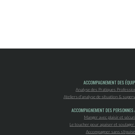
ACCOMPAGNEMENT DES ÉQUI
Analyse des Pratiques Professio
Ateliers d'analyse de situation & superv
ACCOMPAGNEMENT DES PERSONNES 
Manger avec plaisir et sécur
Le toucher pour apaiser et soulager 
Accompagner sans s'épuise