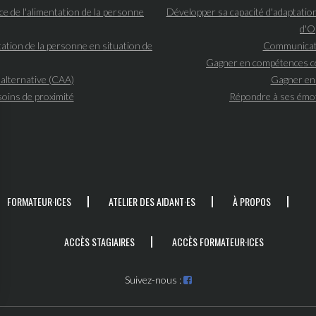
ce de l'alimentation de la personne
Développer sa capacité d'adaptatio
d'O
ation de la personne en situation de
Communicati
Gagner en compétences co
alternative (CAA)
Gagner en 
soins de proximité
Répondre à ses émo
FORMATEUR·ICES
ATELIER DES AIDANT·ES
À PROPOS
ACCÈS STAGIAIRES
ACCÈS FORMATEUR·ICES
Suivez-nous :