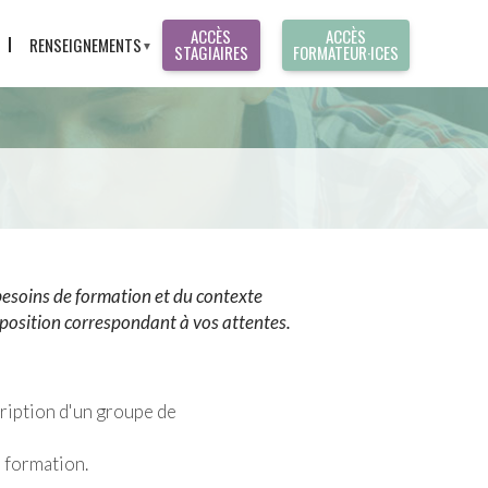
ACCÈS
ACCÈS
RENSEIGNEMENTS
STAGIAIRES
FORMATEUR·ICES
CONTACT
T
PRÉ-INSCRIPTION
RÉCLAMATION
S
ES
 besoins de formation et du contexte
position correspondant à vos attentes.
ription d'un groupe de
e formation.