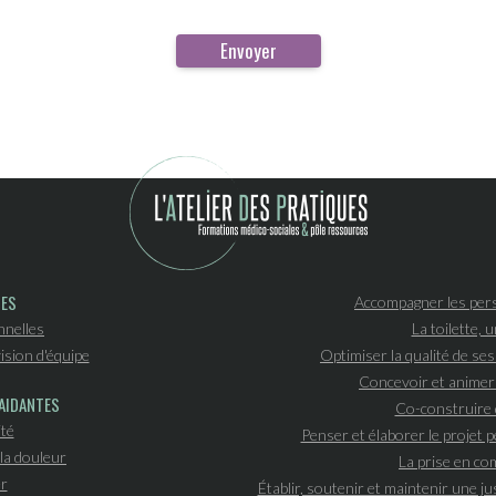
PES
Accompagner les pers
nnelles
La toilette, 
ision d'équipe
Optimiser la qualité de se
Concevoir et animer
AIDANTES
Co-construire 
ité
Penser et élaborer le projet
la douleur
La prise en c
r
Établir, soutenir et maintenir une ju