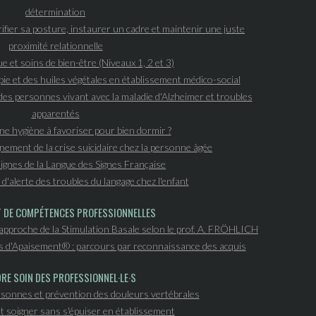
détermination
ifier sa posture, instaurer un cadre et maintenir une juste
proximité relationnelle
e et soins de bien-être (Niveaux 1, 2 et 3)
e et des huiles végétales en établissement médico-social
es personnes vivant avec la maladie d'Alzheimer et troubles
apparentés
ne hygiène à favoriser pour bien dormir ?
ement de la crise suicidaire chez la personne âgée
 signes de la Langue des Signes Française
d'alerte des troubles du langage chez l'enfant
T DE COMPÉTENCES PROFESSIONNELLES
'approche de la Stimulation Basale selon le prof. A. FRÖHLICH
s d'Apaisement® : parcours par reconnaissance des acquis
RE SOIN DES PROFESSIONNEL·LE·S
sonnes et prévention des douleurs vertébrales
 soigner sans s'épuiser en établissement