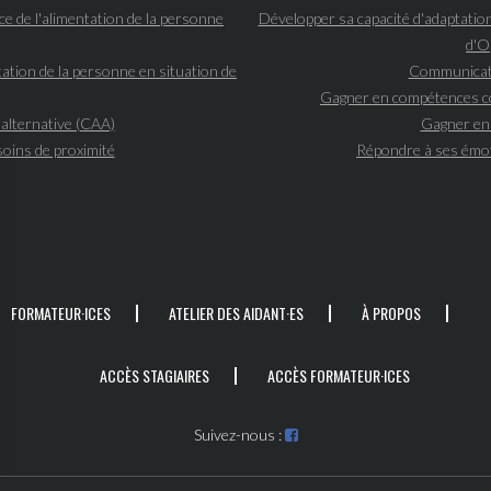
ce de l'alimentation de la personne
Développer sa capacité d'adaptatio
d'O
ation de la personne en situation de
Communicati
Gagner en compétences co
alternative (CAA)
Gagner en 
soins de proximité
Répondre à ses émo
FORMATEUR·ICES
ATELIER DES AIDANT·ES
À PROPOS
ACCÈS STAGIAIRES
ACCÈS FORMATEUR·ICES
Suivez-nous :