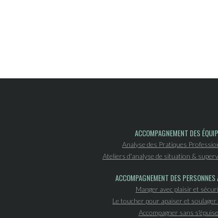
ACCOMPAGNEMENT DES ÉQUI
Analyse des Pratiques Professio
Ateliers d'analyse de situation & superv
ACCOMPAGNEMENT DES PERSONNES 
Manger avec plaisir et sécur
Le toucher pour apaiser et soulager 
Accompagner sans s'épuise