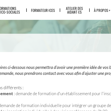
ORMATIONS
ATELIER DES
FORMATEUR·ICES
À PROPOS
ICO-SOCIALES
AIDANT·ES
L'ÉQUIPE
LE CONCEP
QUALITÉ
TARIFS
ACTUALITÉ
PARTENAIR
laires ci-dessous nous permettra d'avoir une première idée de vos
LE GREP
demande, nous prendrons contact avec vous afin d'ajuster une pro
s différents :
ssement
: demande de formation d'un établissement pour l'insc
demande de formation individuelle pour intégrer un groupe d