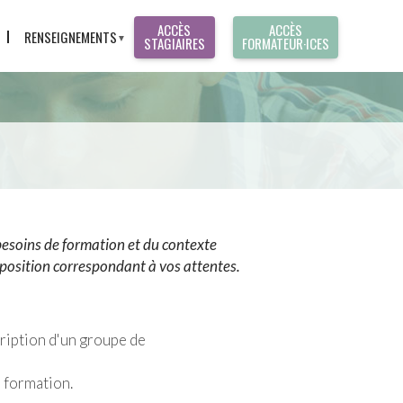
ACCÈS
ACCÈS
RENSEIGNEMENTS
STAGIAIRES
FORMATEUR·ICES
CONTACT
T
PRÉ-INSCRIPTION
RÉCLAMATION
S
ES
 besoins de formation et du contexte
position correspondant à vos attentes.
ription d'un groupe de
e formation.