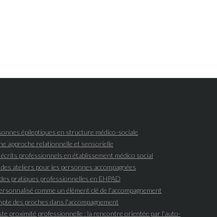
onnes épileptiques en structure médico-sociale
une approche relationnelle et sensorielle
s écrits professionnels en établissement médico social
 des ateliers pour les personnes accompagnées
des pratiques professionnelles en EHPAD
 personnalisé comme un élément clé de l'accompagnement
ompte des proches dans l'accompagnement
ste proximité professionnelle : la rencontre orientée par l'auto-