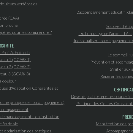
douleurs vertébrales
L'accompagnement éducatif : clar
orée (CAA)
 son proche
Socio-esthétiqu
epères pour les comprendre ?
Du bon usage de l'aromathérapi
Individualiser l'accompagnement d
OXIMITÉ
 Prof. A. Fröhlich
Le sommeil : u
iveau 1 (GCA®-1)
Prévention et accompagn
iveau 2 (GCA®-2)
S'initier aux
iveau 3 (GCA®-3)
Repérer les signes 
a douleur
niques d'Adaptation Cohérentes et
CERTIFICA
Devenir praticien·ne ressource à l
proche pratique de l'accompagnement)
Pratiquer les Gestes Conscient
l'accompagnement
PREND
n de handicap mental en institution
 fin de vie
Manutention des per
et optimisation des pratiques.
Accompagner et