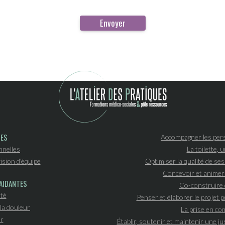
PES
Accompagner les pers
nnelles
La toilette, 
ision d'équipe
Optimiser la qualité de se
Concevoir et animer
AIDANTES
Co-construire 
ité
Penser et élaborer le projet
la douleur
La prise en c
r
Établir, soutenir et maintenir une ju