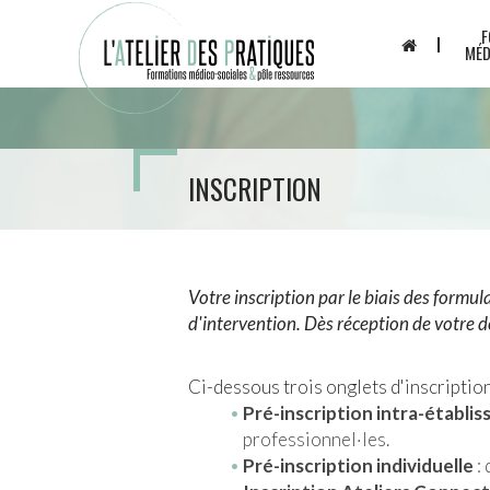
Aller
Panneau de gestion des cookies
F
au
MÉD
contenu
principal
INSCRIPTION
Votre inscription par le biais des formu
d'intervention. Dès réception de votre 
Ci-dessous trois onglets d'inscription
Pré-inscription intra-établi
professionnel·les.
Pré-inscription individuelle
: 