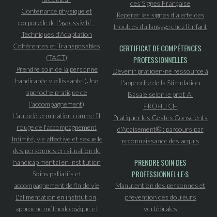
des Signes Française
Contenance physique et
Repérer les signes d'alerte des
corporelle de l'agressivité -
troubles du langage chez l'enfant
Techniques d'Adaptation
Cohérentes et Transposables
CERTIFICAT DE COMPÉTENCES
(TACT)
PROFESSIONNELLES
Prendre soin de la personne
Devenir praticien·ne ressource à
handicapée vieillissante (Une
l'approche de la Stimulation
approche pratique de
Basale selon le prof. A.
l'accompagnement)
FRÖHLICH
L'autodétermination comme fil
Pratiquer les Gestes Conscients
rouge de l'accompagnement
d'Apaisement® : parcours par
Intimité, vie affective et sexuelle
reconnaissance des acquis
des personnes en situation de
PRENDRE SOIN DES
handicap mental en institution
PROFESSIONNEL·LE·S
Soins palliatifs et
accompagnement de fin de vie
Manutention des personnes et
L'alimentation en institution,
prévention des douleurs
approche méthodologique et
vertébrales