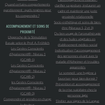
Quand certains comportements
clarifier sa posture, instaurer un
questionnent : quels repères pour
cadre et maintenir une juste
les comprendre ?
proximité relationnelle
Socio-esthétique et soins de bien-
ACCOMPAGNEMENT ET SOINS DE
être (Niveaux 1, 2 et 3)
PROXIMITÉ
Du bon usage de l'aromathérapie
L'Approche de la Stimulation
et des huiles végétales en
Basale selon le Prof. A. Fröhlich
établissement médico-social
Les Gestes Conscients
Individualiser l'accompagnement
d'Apaisement® - Niveau 1
des personnes vivant avec la
(GCA®-1)
maladie d'Alzheimer et troubles
Les Gestes Conscients
apparentés
d'Apaisement® - Niveau 2
Le sommeil : une hygiène à
(GCA®-2)
favoriser pour bien dormir ?
les Gestes Conscients
Prévention et accompagnement
d'Apaisement® - Niveau 3
de la crise suicidaire chez la
(GCA®-3)
personne âgée
Comprendre et prendre en charge
S'initier aux signes de la Langue
la douleur