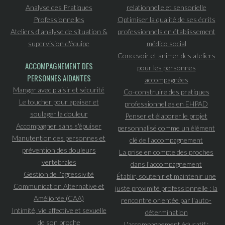
Analyse des Pratiques
relationnelle et sensorielle
Professionnelles
Optimiser la qualité de ses écrits
Ateliers d'analyse de situation &
professionnels en établissement
supervision d'équipe
médico social
Concevoir et animer des ateliers
ACCOMPAGNEMENT DES
pour les personnes
PERSONNES AIDANTES
accompagnées
Manger avec plaisir et sécurité
Co-construire des pratiques
Le toucher pour apaiser et
professionnelles en EHPAD
soulager la douleur
Penser et élaborer le projet
Accompagner sans s'épuiser
personnalisé comme un élément
Manutention des personnes et
clé de l'accompagnement
prévention des douleurs
La prise en compte des proches
vertébrales
dans l'accompagnement
Gestion de l'agressivité
Établir, soutenir et maintenir une
Communication Alternative et
juste proximité professionnelle : la
Améliorée (CAA)
rencontre orientée par l'auto-
Intimité, vie affective et sexuelle
détermination
de son proche
L'accompagnement éducatif :