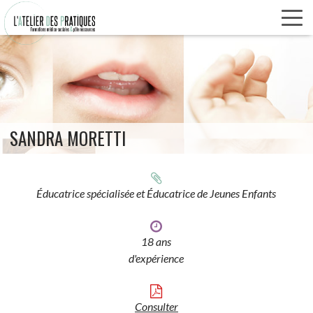
Panneau de gestion des cookies
Aller
au
contenu
principal
SANDRA MORETTI
Éducatrice spécialisée et Éducatrice de Jeunes Enfants
18 ans
d'expérience
Consulter